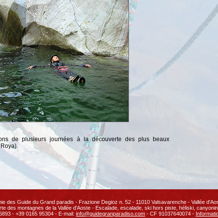
sions de plusieurs journées à la découverte des plus beaux
 Roya).
e des Guide du Grand paradis - Frazione Degioz n. 52 - 11010 Valsavarenche - Vallée d'Aoste
rte des
montagnes de la Vallée d'
Aoste
-
Escalade
,
escalade
,
ski hors piste
,
héliski
,
canyoni
6893 - +39 0165 95304 - E-mail:
info@guidegranparadiso.com
- CF 91037640074 -
Informati