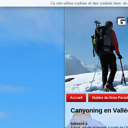
Ce site utilise cookies et des cookies tiers: e
Accueil
Guides du Gran Parad
Canyoning en Vallé
Adressé à
À tous, adulte et jeunes à partir de l