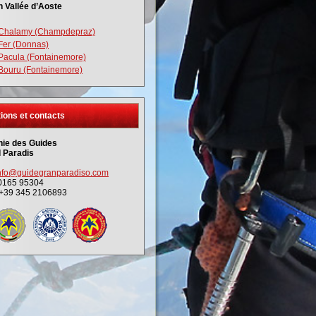
n Vallée d’Aoste
 Chalamy (Champdepraz)
 Fer (Donnas)
 Pacula (Fontainemore)
 Bouru (Fontainemore)
ions et contacts
ie des Guides
 Paradis
nfo@guidegranparadiso.com
 0165 95304
 +39 345 2106893