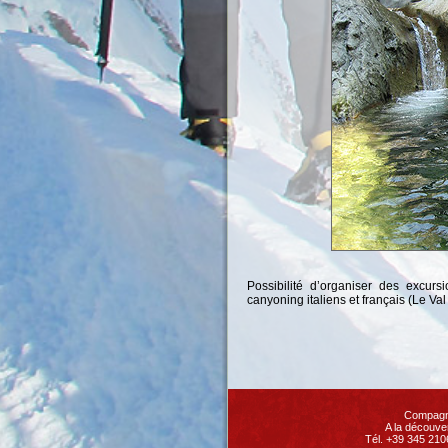
Possibilité d’organiser des excur
canyoning italiens et français (Le Val
Compagni
A la découve
Tél. +39 345 210