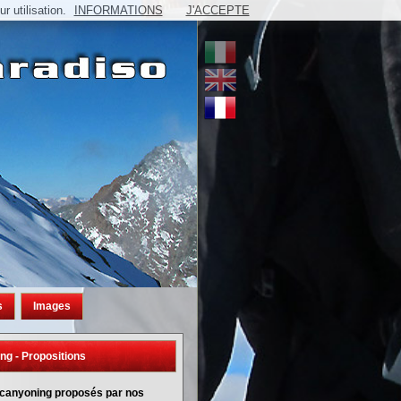
 utilisation.
INFORMATIONS
J'ACCEPTE
s
Images
ng - Propositions
canyoning proposés par nos