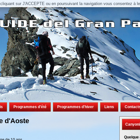
n cliquant sur J'ACCEPTE ou en poursuivant la navigation vous consentez à leur
is
Programmes d'été
Programmes d'hiver
Liens
Contact
e d'Aoste
Canyoni
Quelque 
’âge de 10 ans.