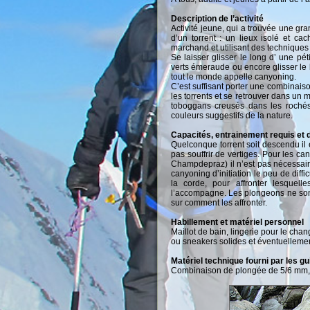
Description de l’activité
Activité jeune, qui a trouvée une g
d’un torrent : un lieux isolé et c
marchand et utilisant des technique
Se laisser glisser le long d’ une pé
verts émeraude ou encore glisser le 
tout le monde appelle canyoning.
C’est suffisant porter une combinais
les torrents et se retrouver dans un
toboggans creusés dans les rochés
couleurs suggestifs de la nature.
Capacités, entrainement requis et di
Quelconque torrent soit descendu il 
pas souffrir de vertiges. Pour les c
Champdepraz) il n’est pas nécessair
canyoning d’initiation le peu de dif
la corde, pour affronter lesquel
l’accompagne. Les plongeons ne sont
sur comment les affronter.
Habillement et matériel personnel
Maillot de bain, lingerie pour le cha
ou sneakers solides et éventuellement
Matériel technique fourni par les g
Combinaison de plongée de 5/6 mm, 