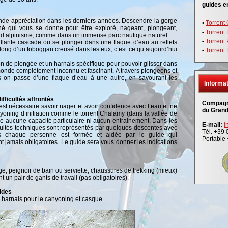
guides e
rande appréciation dans les derniers années. Descendre la gorge
•
Torrent
aché qui vous se donne pour être exploré, nageant, plongeant,
•
Torrent
s d’alpinisme, comme dans un immense parc nautique naturel.
•
Torrent
tillante cascade ou se plonger dans une flaque d’eau au reflets
long d’un toboggan creusé dans les eux, c’est ce qu’aujourd’hui
•
Torrent
on de plongée et un harnais spécifique pour pouvoir glisser dans
 monde complètement inconnu et fascinant. A travers plongeons et
 on passe d’une flaque d’eau à une autre, en savourant les
Informat
fficultés affrontés
Compagn
est nécessaire savoir nager et avoir confidence avec l’eau et ne
du Grand
anyoning d’initiation comme le torrent Chalamy (dans la vallée de
e aucune capacité particulaire ni aucun entrainement. Dans les
E-mail:
i
ficultés techniques sont représentés par quelques descentes avec
Tél. +39
les chaque personne est formée et aidée par le guide qui
Portable
 jamais obligatoires. Le guide sera vous donner les indications
nge, peignoir de bain ou serviette, chaussures de trekking (mieux)
 un pair de gants de travail (pas obligatoires).
uides
harnais pour le canyoning et casque.