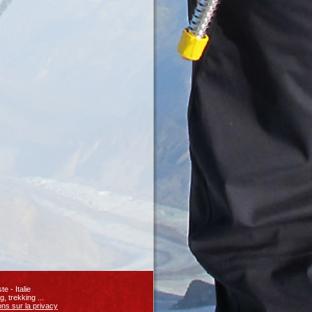
 - Italie
ng
, trekking
...
ons sur la privacy