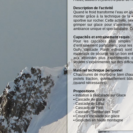
Description de l’activité
Quand le froid transforme l’eau en g
monter grâce à la technique de la « 
sportive sur rocher. Cette activité, 
grimper sur glace pour s’améliorer
ambiance unique et spectaculaire. Cec
Capacités et entrainement requis
Pour les cascades plus simples 
d’entrainement particuliers; pour l
Gully, cascade Flash estival) son
matériaux de sécurité soi un bon en
aux alpinistes plus expérimentés 
veulent s’expérimenter sur des diffi
Matériel technique personnel
Chaussures de montagne bien chaud
piolets traction, éventuellement b
(quand nécessaires).
Propositions
• Initiation à l’escalade sur Glace
• Cascade de glace
- Cascade de Lillaz
- Cascade de Patri
- Cascade "Sentier des Troll"
• Cours d’escalade sur glace
• Goulottes en haute montagne