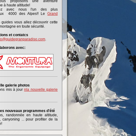
ous proposons une aventure
ue à haute altitude!
rez avec nous l'un des plus
eux 4000 des Alpes!! Le
Grand
 guides vous allez découvrir cette
montagne en toute sécurité.
ions et contatcs
fo@guidegranparadiso.com
.
laborons avec:
lle galerie photos
ns mis à jour
nla nouvelle galerie
 les nouveaux programmes d'été
ns, randonnée en haute altitude,
 canyoning ... pour profiter de la
e!