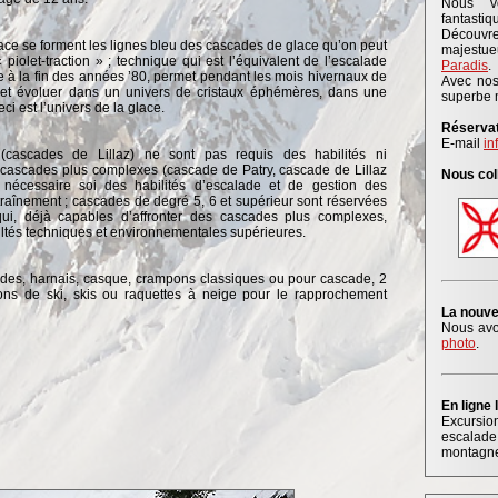
Nous v
fantastiq
Découv
lace se forment les lignes bleu des cascades de glace qu’on peut
majestu
piolet-traction » ; technique qui est l’équivalent de l’escalade
Paradis
.
née à la fin des années ’80, permet pendant les mois hivernaux de
Avec nos
 et évoluer dans un univers de cristaux éphémères, dans une
superbe 
i est l’univers de la glace.
Réservat
E-mail
in
(cascades de Lillaz) ne sont pas requis des habilités ni
es cascades plus complexes (cascade de Patry, cascade de Lillaz
Nous col
t nécessaire soi des habilités d’escalade et de gestion des
traînement ; cascades de degré 5, 6 et supérieur sont réservées
qui, déjà capables d’affronter des cascades plus complexes,
cultés techniques et environnementales supérieures.
es, harnais, casque, crampons classiques ou pour cascade, 2
âtons de ski, skis ou raquettes à neige pour le rapprochement
La nouve
Nous avo
photo
.
En ligne
Excursio
escalade,
montagn