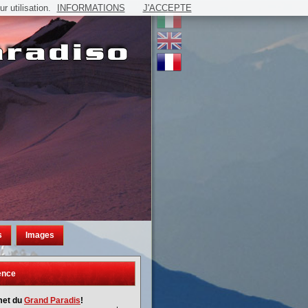
 utilisation.
INFORMATIONS
J'ACCEPTE
s
Images
ence
et du
Grand Paradis
!