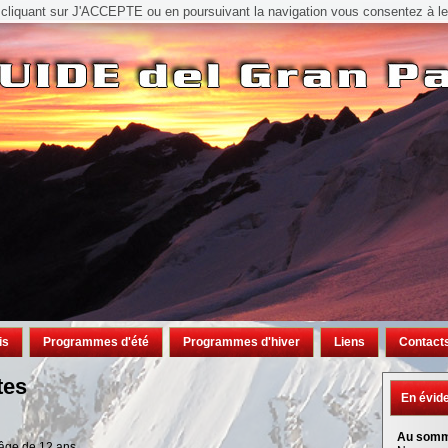
n cliquant sur J'ACCEPTE ou en poursuivant la navigation vous consentez à leur
is
Programmes d'été
Programmes d'hiver
Liens
Contact
tes
En évid
Au somm
l’âge de 12 ans.