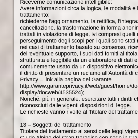
Riceverne comunicazione intelligibile;
Avere informazioni circa la logica, le modalità e l
trattamento;
richiederne l'aggiornamento, la rettifica, l'integra
cancellazione, la trasformazione in forma anonima
trattati in violazione di legge, ivi compresi quell
perseguimento degli scopi per i quali sono stati r
nei casi di trattamento basato su consenso, rice
dell'eventuale supporto, i suoi dati forniti al titol
strutturata e leggibile da un elaboratore di dati 
comunemente usato da un dispositivo elettronic
il diritto di presentare un reclamo all'Autorità di
Privacy – link alla pagina del Garante
http://www.garanteprivacy.it/web/guest/home/d
display/docweb/4535524);
Nonché, più in generale, esercitare tutti i diritti 
riconosciuti dalle vigenti disposizioni di legge.
Le richieste vanno rivolte al Titolare del trattame
13 – Soggetti del trattamento
Titolare del trattamento ai sensi delle leggi vigen
Guide Alpine del Gran Paradiso con sede in Fra