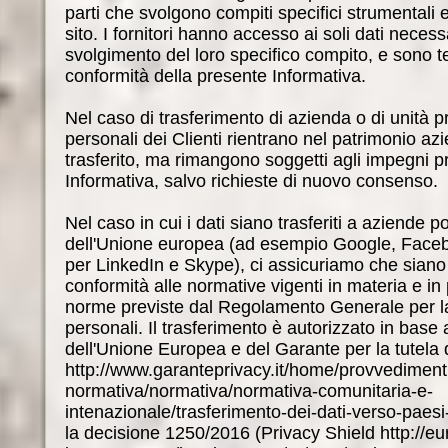
parti che svolgono compiti specifici strumentali e 
sito. I fornitori hanno accesso ai soli dati necess
svolgimento del loro specifico compito, e sono tenu
conformità della presente Informativa.
Nel caso di trasferimento di azienda o di unità pr
personali dei Clienti rientrano nel patrimonio az
trasferito, ma rimangono soggetti agli impegni pr
Informativa, salvo richieste di nuovo consenso.
Nel caso in cui i dati siano trasferiti a aziende po
dell'Unione europea (ad esempio Google, Faceb
per LinkedIn e Skype), ci assicuriamo che siano t
conformità alle normative vigenti in materia e in 
norme previste dal Regolamento Generale per la
personali. Il trasferimento è autorizzato in base 
dell'Unione Europea e del Garante per la tutela d
http://www.garanteprivacy.it/home/provvediment
normativa/normativa/normativa-comunitaria-e-
intenazionale/trasferimento-dei-dati-verso-paesi-t
la decisione 1250/2016 (Privacy Shield http://eu