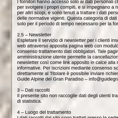
I fornitori hanno accesso solo ai dati personali
per svolgere i propri compiti, e si impegnano a no
per altri scopi, e sono tenuti a trattare i dati per
delle normative vigenti. Questa categoria di dat
solo per il periodo di tempo necessario per la for
2.5 – Newsletter
Espletare il servizio di newsletter per i clienti inscr
web attraverso apposita pagina web con modulo 
consenso trattamento dati obbligatori. Tale pagi
amministrazione utente permette la cancellazio
newsletter così come link apposito in calce alla 
informative. Per iscrizioni mediante consenso scri
direttamente al Titolare è possibile inviare richi
Guide Alpine del Gran Paradiso – info@guideg
3 – Dati raccolti
Il presente sito non raccoglie dati degli utenti tra
di statistica.
4 – Luogo del trattamento
I dati raccolti dal sito sono trattati presso la sed