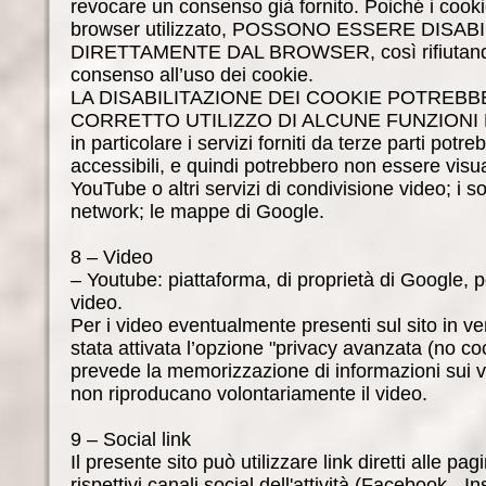
revocare un consenso già fornito. Poiché i cooki
browser utilizzato, POSSONO ESSERE DISABI
DIRETTAMENTE DAL BROWSER, così rifiutando
consenso all’uso dei cookie.
LA DISABILITAZIONE DEI COOKIE POTREBBE
CORRETTO UTILIZZO DI ALCUNE FUNZIONI 
in particolare i servizi forniti da terze parti pot
accessibili, e quindi potrebbero non essere visual
YouTube o altri servizi di condivisione video; i so
network; le mappe di Google.
8 – Video
– Youtube: piattaforma, di proprietà di Google, p
video.
Per i video eventualmente presenti sul sito in 
stata attivata l’opzione "privacy avanzata (no c
prevede la memorizzazione di informazioni sui v
non riproducano volontariamente il video.
9 – Social link
Il presente sito può utilizzare link diretti alle pa
rispettivi canali social dell'attività (Facebook - I