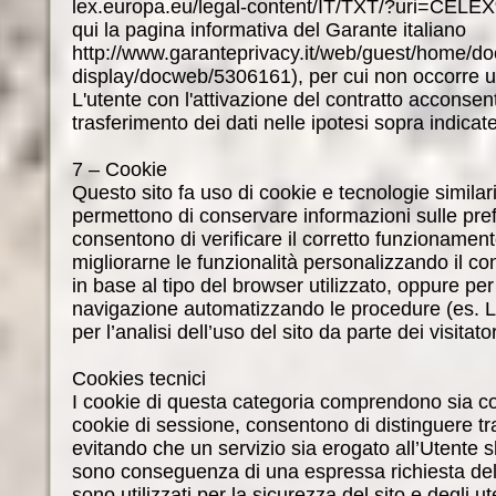
lex.europa.eu/legal-content/IT/TXT/?uri=CE
qui la pagina informativa del Garante italiano
http://www.garanteprivacy.it/web/guest/home/d
display/docweb/5306161), per cui non occorre u
L'utente con l'attivazione del contratto accons
trasferimento dei dati nelle ipotesi sopra indicate
7 – Cookie
Questo sito fa uso di cookie e tecnologie similari
permettono di conservare informazioni sulle prefe
consentono di verificare il corretto funzionamento
migliorarne le funzionalità personalizzando il co
in base al tipo del browser utilizzato, oppure per
navigazione automatizzando le procedure (es. Lo
per l’analisi dell’uso del sito da parte dei visitator
Cookies tecnici
I cookie di questa categoria comprendono sia co
cookie di sessione, consentono di distinguere tra 
evitando che un servizio sia erogato all’Utente s
sono conseguenza di una espressa richiesta dell’
sono utilizzati per la sicurezza del sito e degli ute