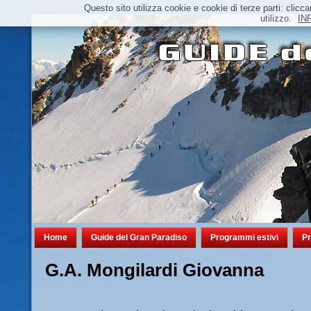
Questo sito utilizza cookie e cookie di terze parti: cl
utilizzo.
IN
Home
Guide del Gran Paradiso
Programmi estivi
Pr
G.A. Mongilardi Giovanna