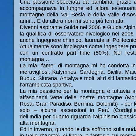
Una passione sbocciata da bambina, grazie 
accompagnava in lunghe ed allora estenuant
montagne della Val Sesia e della Valle d’Ao
anni… E da allora non mi sono più fermata.
Divenni aspirante Guida nel 2006 e Guida Alpin
la qualifica di osservatore nivologico nel 20
anche Ingegnere chimico, laureata al Politecnic
Attualmente sono impiegata come ingegnere p
con un contratto part time (50%). Nel rest
montagna …
La mia "fame" di montagna mi ha condotta in 
meravigliosi: Kalymnos, Sardegna, Sicilia, Mai
Buoux, Siurana, Antalya e molti altri siti fantast
l’arrampicata sportiva.
La mia passione per la montagna è tuttavia a 
affascinanti vette delle nostre montagne (Mo
Rosa, Gran Paradiso, Bernina, Dolomiti) - per l
solo – alcune ascensioni in Perù (Cordigl
dell’India per quanto riguarda l’alpinismo classic
alta montagna.
Ed in inverno, quando le dita soffrono sulla nud
in Valle d’Aosta), si libera la fantasia sui merav