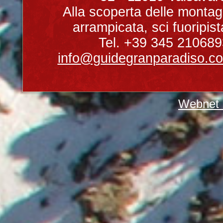
Alla scoperta delle montag
arrampicata, sci fuoripist
Tel. +39 345 210689
info@guidegranparadiso.c
Webnet 