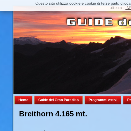
Questo sito utilizza cookie e cookie di terze parti: cl
utilizzo.
IN
Home
Guide del Gran Paradiso
Programmi estivi
Pr
Breithorn 4.165 mt.