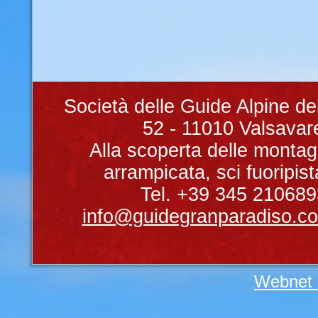
Società delle Guide Alpine de
52 - 11010 Valsavare
Alla scoperta delle montag
arrampicata, sci fuoripist
Tel. +39 345 210689
info@guidegranparadiso.c
Webnet 