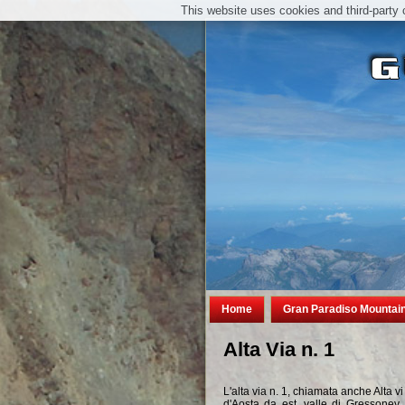
This website uses cookies and third-party 
Home
Gran Paradiso Mountai
Alta Via n. 1
L'alta via n. 1, chiamata anche Alta vi
d'Aosta da est, valle di Gressoney