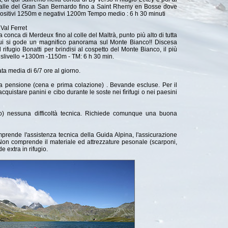
 valle del Gran San Bernardo fino a Saint Rhemy en Bosse dove
positivi 1250m e negativi 1200m Tempo medio : 6 h 30 minuti
 Val Ferret
onca di Merdeux fino al colle del Maltrà, punto più alto di tutta
 cui si gode un magnifico panorama sul Monte Bianco!! Discesa
 rifugio Bonatti per brindisi al cospetto del Monte Bianco, il più
 Dislivello +1300m -1150m - TM: 6 h 30 min.
ata media di 6/7 ore al giorno.
za pensione (cena e prima colazione) . Bevande escluse. Per il
acquistare panini e cibo durante le soste nei fìrifugi o nei paesini
) nessuna difficoltà tecnica. Richiede comunque una buona
rende l'assistenza tecnica della Guida Alpina, l'assicurazione
 Non comprende il materiale ed attrezzature pesonale (scarponi,
e extra in rifugio.