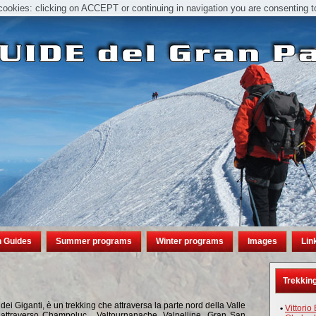
cookies: clicking on ACCEPT or continuing in navigation you are consenting to
n Guides
Summer programs
Winter programs
Images
Lin
Trekking
 dei Giganti, è un trekking che attraversa la parte nord della Valle
•
Vittori
, attraverso Champoluc , Valtournanache, Valpelline, Gran San