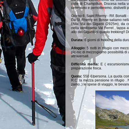
colle di Champillon. Discesa nella
ceneremo e pernotteremo. dislivelli 
Giorno 6: Saint Rhemy - Rif. Bonatti -
Da St. Rhemy en Bosse saliamo nella c
l'Alta Via dei Giganti (2925m), da
nella verdissima Val Ferret , tappa al
alto dei Giganti di questo trekking!!
Durata:
6 giorni di trekking della dur
Alloggio:
5 notti in rifugio con mez
pic-nic di mezzogiorno possibilità di 
attraversati.
Difficoltà media:
E ( escursionismo
preparazione fisica.
Quota:
550 €/persona. La quota comp
R.C. la mezza pensione in rifugio .
zaino..) le spese di viaggio, le bevand