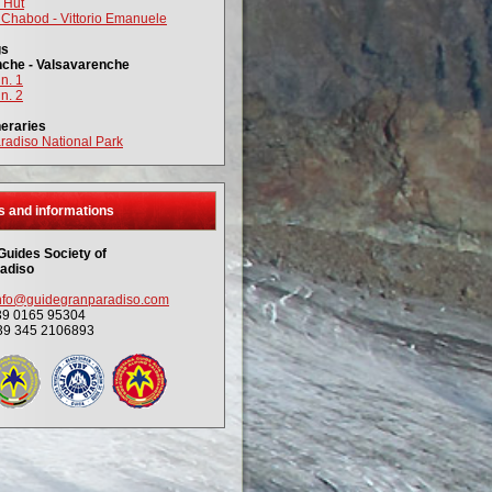
 Hut
 Chabod - Vittorio Emanuele
gs
nche - Valsavarenche
 n. 1
 n. 2
neraries
radiso National Park
s and informations
Guides Society of
adiso
nfo@guidegranparadiso.com
39 0165 95304
39 345 2106893