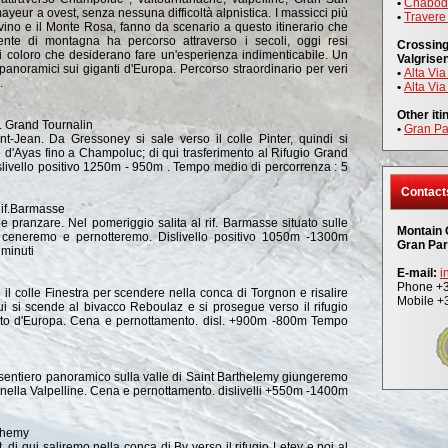
•
Chabod
ayeur a ovest, senza nessuna difficoltà alpnistica. I massicci più
•
Travere
ervino e il Monte Rosa, fanno da scenario a questo itinerario che
gente di montagna ha percorso attraverso i secoli, oggi resi
Crossin
ti coloro che desiderano fare un'esperienza indimenticabile. Un
Valgrise
 panoramici sui giganti d'Europa. Percorso straordinario per veri
•
Alta Via
.
•
Alta Via
Other iti
. Grand Tournalin
•
Gran Pa
t-Jean. Da Gressoney si sale verso il colle Pinter, quindi si
le d'Ayas fino a Champoluc; di qui trasferimento al Rifugio Grand
slivello positivo 1250m - 950m . Tempo medio di percorrenza : 5
Contact
Rif.Barmasse
 pranzare. Nel pomeriggio salita al rif. Barmasse situato sulle
Montain 
ceneremo e pernotteremo. Dislivello positivo 1050m -1300m
Gran Par
 minuti
E-mail:
i
Phone +
il colle Finestra per scendere nella conca di Torgnon e risalire
Mobile +
ui si scende al bivacco Reboulaz e si prosegue verso il rifugio
alto d'Europa. Cena e pernottamento. disl. +900m -800m Tempo
sentiero panoramico sulla valle di Saint Barthelemy giungeremo
nella Valpelline. Cena e pernottamento. dislivelli +550m -1400m
 Rhemy
di qui saliremo nella conca di By verso il rifugio Letey e poi al