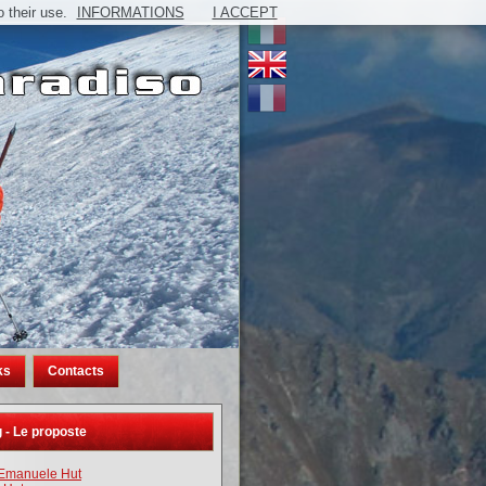
 their use.
INFORMATIONS
I ACCEPT
ks
Contacts
 - Le proposte
o Emanuele Hut