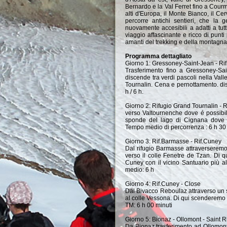
Bernardo e la Val Ferret fino a Courm
alti d'Europa, il Monte Bianco, il C
percorre antichi sentieri, che la 
nuovamente accesibili a adatti a tut
viaggio affascinante e ricco di punti
amanti del trekking e della montagna
Programma dettagliato
Giorno 1: Gressoney-Saint-Jean - Rif
Trasferimento fino a Gressoney-Sain
discende tra verdi pascoli nella Val
Tournalin. Cena e pernottamento. di
h / 6 h.
Giorno 2: Rifugio Grand Tournalin - 
verso Valtournenche dove é possibile
sponde del lago di Cignana dove 
Tempo medio di percorrenza : 6 h 30
Giorno 3: Rif.Barmasse - Rif.Cuney
Dal rifugio Barmasse attraverseremo 
verso il colle Fenetre de Tzan. Di q
Cuney con il vicino Santuario più 
medio: 6 h
Giorno 4: Rif.Cuney - Close
Dal Bivacco Reboulaz attraverso un 
al colle Vessona. Di qui scenderemo 
TM: 6 h 00 minuti
Giorno 5: Bionaz - Ollomont - Saint
Da Bionaz trasferimento ad Ollomont, 